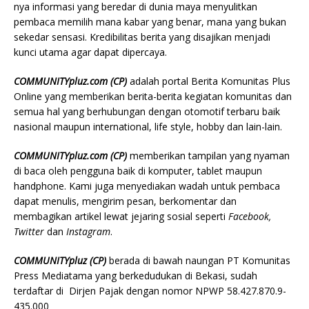
nya informasi yang beredar di dunia maya menyulitkan
pembaca memilih mana kabar yang benar, mana yang bukan
sekedar sensasi. Kredibilitas berita yang disajikan menjadi
kunci utama agar dapat dipercaya.
COMMUNITYpluz.com
(CP)
adalah portal Berita Komunitas Plus
Online yang memberikan berita-berita kegiatan komunitas dan
semua hal yang berhubungan dengan otomotif terbaru baik
nasional maupun international, life style, hobby dan lain-lain.
COMMUNITYpluz.com
(CP)
memberikan tampilan yang nyaman
di baca oleh pengguna baik di komputer, tablet maupun
handphone. Kami juga menyediakan wadah untuk pembaca
dapat menulis, mengirim pesan, berkomentar dan
membagikan artikel lewat jejaring sosial seperti
Facebook,
Twitter
dan
Instagram
.
COMMUNITYpluz
(CP)
berada di bawah naungan PT Komunitas
Press Mediatama yang berkedudukan di Bekasi, sudah
terdaftar di Dirjen Pajak dengan nomor NPWP 58.427.870.9-
435.000