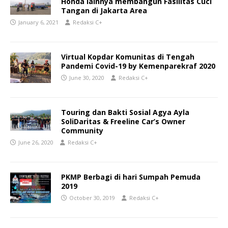
Honda lainnya membangun Fasilitas Cuci
Tangan di Jakarta Area
January 6, 2021
Redaksi C+
Virtual Kopdar Komunitas di Tengah
Pandemi Covid-19 by Kemenparekraf 2020
June 30, 2020
Redaksi C+
Touring dan Bakti Sosial Agya Ayla
SoliDaritas & Freeline Car’s Owner
Community
June 26, 2020
Redaksi C+
PKMP Berbagi di hari Sumpah Pemuda
2019
October 30, 2019
Redaksi C+