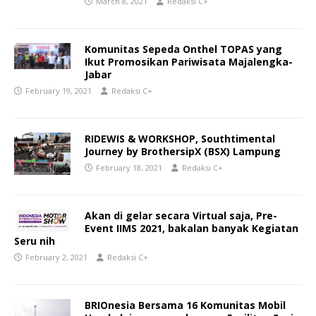
March 8, 2021
Redaksi C+
Komunitas Sepeda Onthel TOPAS yang
Ikut Promosikan Pariwisata Majalengka-
Jabar
February 19, 2021
Redaksi C+
RIDEWIS & WORKSHOP, Southtimental
Journey by BrothersipX (BSX) Lampung
February 18, 2021
Redaksi C+
Akan di gelar secara Virtual saja, Pre-
Event IIMS 2021, bakalan banyak Kegiatan
Seru nih
February 2, 2021
Redaksi C+
BRIOnesia Bersama 16 Komunitas Mobil